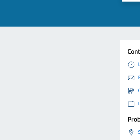
Cont
Prob