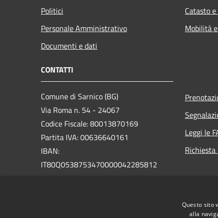
Politici
Catasto e
Personale Amministrativo
Mobilità e
Documenti e dati
CONTATTI
Comune di Sarnico (BG)
Prenotaz
Via Roma n. 54 - 24067
Segnalazi
Codice Fiscale: 80013870169
Leggi le 
Partita IVA: 00636640161
Richiesta
IBAN:
IT80Q0538753470000042285812
PEC:
protocollo@pec.comune.sarnico.bg.it
Questo sito 
Centralino Unico: +39 035 924111
alla navig