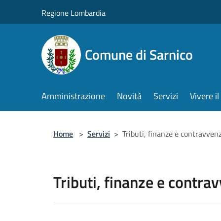
Salta al contenuto principale
Regione Lombardia
Comune di Sarnico
Amministrazione
Novità
Servizi
Vivere 
Home
>
Servizi
>
Tributi, finanze e contravven
Tributi, finanze e contra