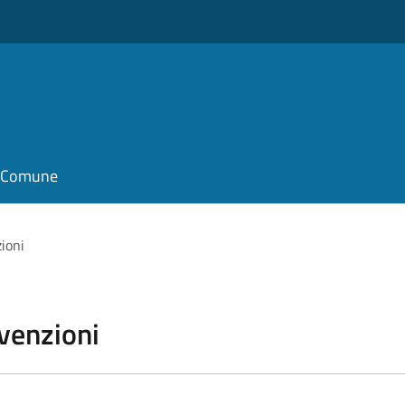
il Comune
zioni
vvenzioni