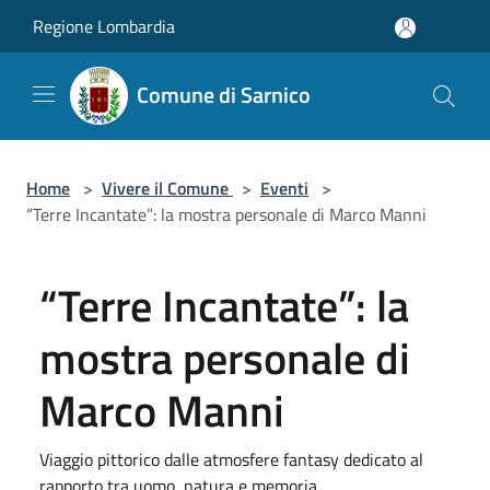
Salta al contenuto principale
Regione Lombardia
Comune di Sarnico
Home
>
Vivere il Comune
>
Eventi
>
“Terre Incantate”: la mostra personale di Marco Manni
“Terre Incantate”: la
mostra personale di
Marco Manni
Viaggio pittorico dalle atmosfere fantasy dedicato al
rapporto tra uomo, natura e memoria.