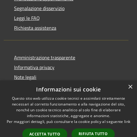
Segnalazione disservizio
Leggi le FAQ
Richiesta assistenza
Amministrazione trasparente
Informativa privacy
Note legali
×
Dichiarazione di accessibilità
Informazioni sui cookie
Questo sito web utilizza cookie tecnici e assimilati strettamente
necessari al corretto funzionamento e alla navigazione del sito,
nonché un cookie tecnico analitico al solo fine di elaborare
informazioni statistiche, aggregate e anonime.
RSS
Copyright © 2026 • Comune di
Per maggiori dettagli, può consultare la cookie policy al seguente
link
Accessibilità
Sarnico • Powered by
Privacy
Municipium
Accesso
•
RIFIUTA TUTTO
ACCETTA TUTTO