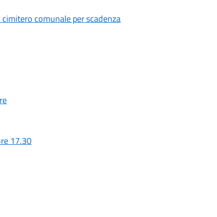
il cimitero comunale per scadenza
re
ore 17.30