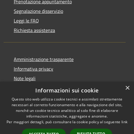
Prenotazione appuntamento
Segnalazione disservizio
Leggi le FAQ
Richiesta assistenza
Amministrazione trasparente
Informativa privacy
Note legali
×
Dichiarazione di accessibilità
Informazioni sui cookie
Questo sito web utilizza cookie tecnici e assimilati strettamente
necessari al corretto funzionamento e alla navigazione del sito,
nonché un cookie tecnico analitico al solo fine di elaborare
informazioni statistiche, aggregate e anonime.
RSS
Copyright © 2026 • Comune di
Per maggiori dettagli, può consultare la cookie policy al seguente
link
Accessibilità
Sarnico • Powered by
Privacy
Municipium
Accesso
•
RIFIUTA TUTTO