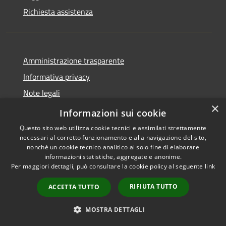
Richiesta assistenza
Amministrazione trasparente
Informativa privacy
Note legali
×
Dichiarazione di accessibilità
Informazioni sui cookie
Questo sito web utilizza cookie tecnici e assimilati strettamente
necessari al corretto funzionamento e alla navigazione del sito,
nonché un cookie tecnico analitico al solo fine di elaborare
informazioni statistiche, aggregate e anonime.
RSS
Copyright © 2026 • Comune di
Per maggiori dettagli, può consultare la cookie policy al seguente
link
Accessibilità
Sarnico • Powered by
Privacy
Municipium
Accesso
•
RIFIUTA TUTTO
ACCETTA TUTTO
Cookie
redazione
Mappa del sito
MOSTRA DETTAGLI