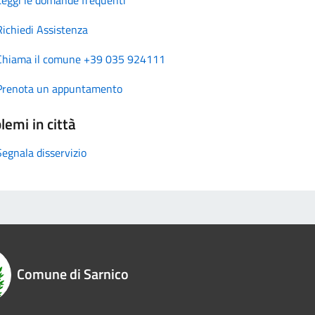
Richiedi Assistenza
Chiama il comune +39 035 924111
Prenota un appuntamento
lemi in città
Segnala disservizio
Comune di Sarnico