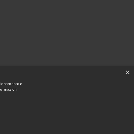
×
nzionamento e
nformazioni
Municipium
Accesso redazione
i Sarnico • Powered by
•