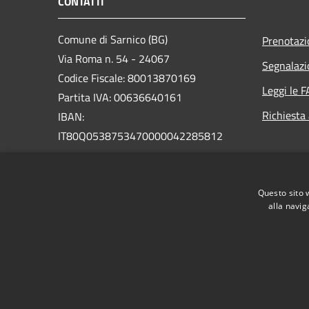
CONTATTI
Comune di Sarnico (BG)
Prenotaz
Via Roma n. 54 - 24067
Segnalazi
Codice Fiscale: 80013870169
Leggi le 
Partita IVA: 00636640161
Richiesta
IBAN:
IT80Q0538753470000042285812
PEC:
protocollo@pec.comune.sarnico.bg.it
Questo sito 
Centralino Unico: +39 035 924111
alla navig
RSS
Accessibilità
Privacy
Cookie
Mappa de