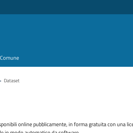
il Comune
>
Dataset
nibili online pubblicamente, in forma gratuita con una lice
ile in modo automatico da software.