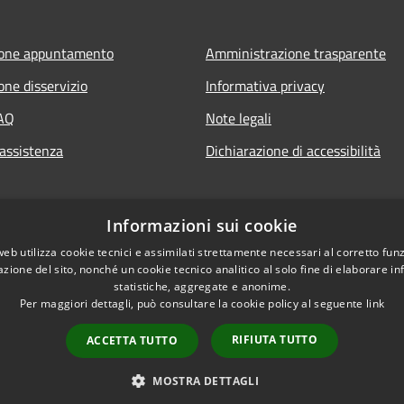
ione appuntamento
Amministrazione trasparente
one disservizio
Informativa privacy
FAQ
Note legali
 assistenza
Dichiarazione di accessibilità
Informazioni sui cookie
web utilizza cookie tecnici e assimilati strettamente necessari al corretto fu
azione del sito, nonché un cookie tecnico analitico al solo fine di elaborare i
statistiche, aggregate e anonime.
Per maggiori dettagli, può consultare la cookie policy al seguente
link
RIFIUTA TUTTO
ACCETTA TUTTO
l sito
Copyright © 2026 • Comune d
MOSTRA DETTAGLI