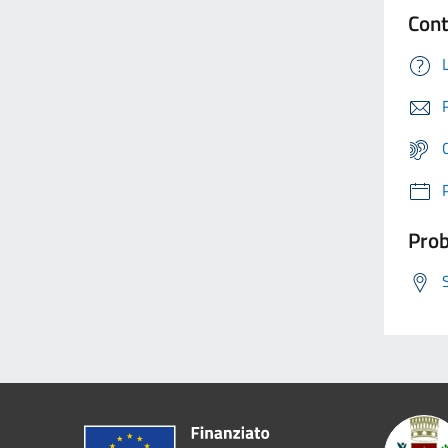
Cont
Prob