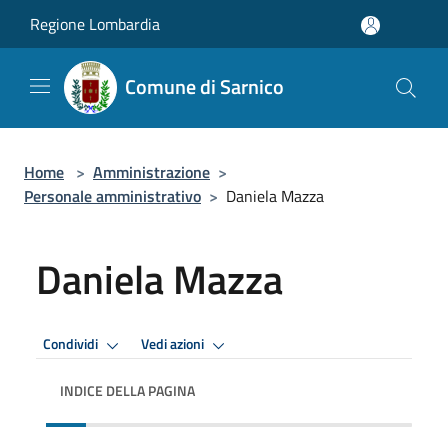
Salta al contenuto principale
Regione Lombardia
Comune di Sarnico
Home
>
Amministrazione
>
Personale amministrativo
>
Daniela Mazza
Daniela Mazza
Condividi
Vedi azioni
INDICE DELLA PAGINA