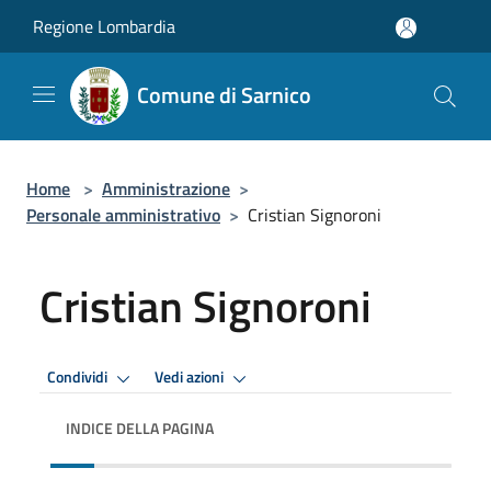
Salta al contenuto principale
Regione Lombardia
Comune di Sarnico
Home
>
Amministrazione
>
Personale amministrativo
>
Cristian Signoroni
Cristian Signoroni
Condividi
Vedi azioni
INDICE DELLA PAGINA