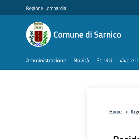
Salta al contenuto principale
Regione Lombardia
Comune di Sarnico
Amministrazione
Novità
Servizi
Vivere 
Home
>
Arg