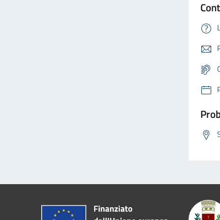
Cont
Prob