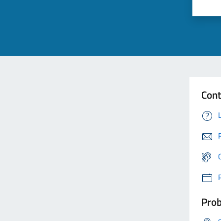
Cont
Prob