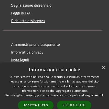
Segnalazione disservizio
Leggi le FAQ
Richiesta assistenza
Amministrazione trasparente
Informativa privacy
Note legali
×
Dichiarazione di accessibilità
Informazioni sui cookie
Questo sito web utilizza cookie tecnici e assimilati strettamente
necessari al corretto funzionamento e alla navigazione del sito,
nonché un cookie tecnico analitico al solo fine di elaborare
informazioni statistiche, aggregate e anonime.
RSS
Copyright © 2026 • Comune di
Per maggiori dettagli, può consultare la cookie policy al seguente
link
Accessibilità
Sarnico • Powered by
Privacy
Municipium
Accesso
•
RIFIUTA TUTTO
ACCETTA TUTTO