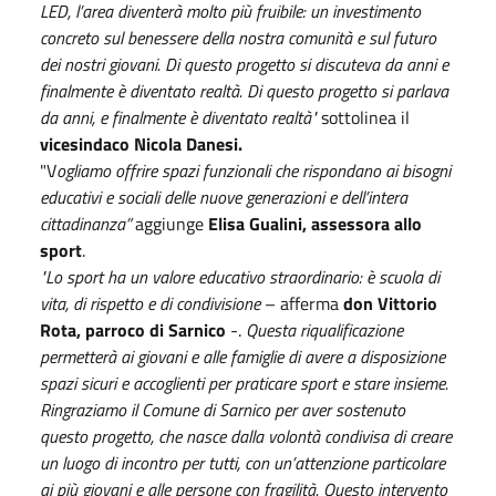
LED, l’area diventerà molto più fruibile: un investimento
concreto sul benessere della nostra comunità e sul futuro
dei nostri giovani. Di questo progetto si discuteva da anni e
finalmente è diventato realtà. Di questo progetto si parlava
da anni, e finalmente è diventato realtà"
sottolinea il
vicesindaco Nicola Danesi.
"V
ogliamo offrire spazi funzionali che rispondano ai bisogni
educativi e sociali delle nuove generazioni e dell’intera
cittadinanza”
aggiunge
Elisa Gualini, assessora allo
sport
.
"Lo sport ha un valore educativo straordinario: è scuola di
vita, di rispetto e di condivisione
– afferma
don Vittorio
Rota, parroco di Sarnico
-.
Questa riqualificazione
permetterà ai giovani e alle famiglie di avere a disposizione
spazi sicuri e accoglienti per praticare sport e stare insieme.
Ringraziamo il Comune di Sarnico per aver sostenuto
questo progetto, che nasce dalla volontà condivisa di creare
un luogo di incontro per tutti, con un’attenzione particolare
ai più giovani e alle persone con fragilità. Questo intervento