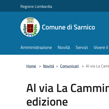
Salta al contenuto principale
Regione Lombardia
Comune di Sarnico
Amministrazione
Novità
Servizi
Vivere 
Home
>
Novità
>
Comunicati
>
Al via La Cam
Al via La Cammi
edizione