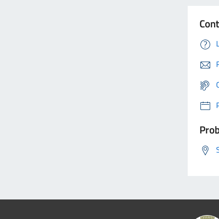
Cont
Prob