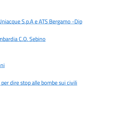
, Uniacque S.p.A e ATS Bergamo -Dip
mbardia C.O. Sebino
ni
 per dire stop alle bombe sui civili