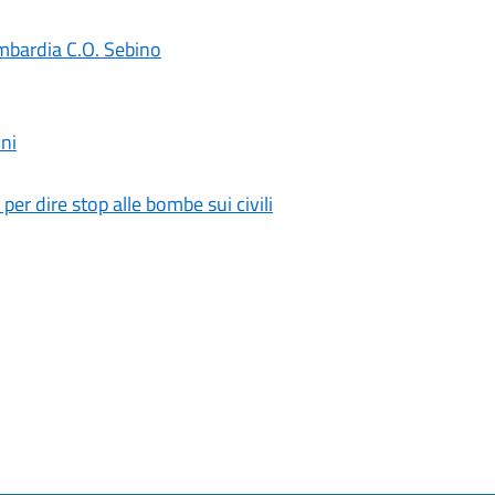
mbardia C.O. Sebino
ni
 per dire stop alle bombe sui civili