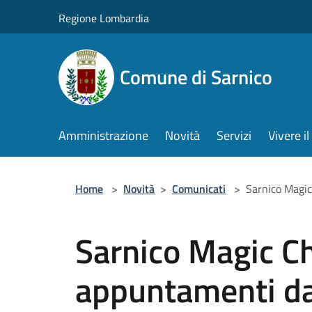
Salta al contenuto principale
Regione Lombardia
Comune di Sarnico
Amministrazione
Novità
Servizi
Vivere 
Home
>
Novità
>
Comunicati
>
Sarnico Magic
Sarnico Magic Ch
appuntamenti da