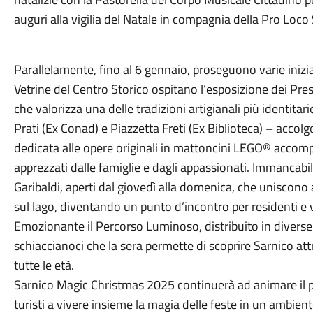
auguri alla vigilia del Natale in compagnia della Pro Loco 
Parallelamente, fino al 6 gennaio, proseguono varie iniziat
Vetrine del Centro Storico ospitano l’esposizione dei Pres
che valorizza una delle tradizioni artigianali più identita
Prati (Ex Conad) e Piazzetta Freti (Ex Biblioteca) – acco
dedicata alle opere originali in mattoncini LEGO® accom
apprezzati dalle famiglie e dagli appassionati. Immancabi
Garibaldi, aperti dal giovedì alla domenica, che uniscono ar
sul lago, diventando un punto d’incontro per residenti e vi
Emozionante il Percorso Luminoso, distribuito in diverse a
schiaccianoci che la sera permette di scoprire Sarnico a
tutte le età.
Sarnico Magic Christmas 2025 continuerà ad animare il pae
turisti a vivere insieme la magia delle feste in un ambient