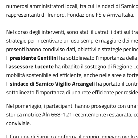
numerosi amministratori locali, tra cui i sindaci di Sarnico
rappresentanti di Trenord, Fondazione FS e Arriva Italia.
Nel corso degli interventi, sono stati illustrati i dati sul t
strategie per incentivare un uso sempre maggiore dei mezzi 
presenti hanno condiviso dati, obiettivi e strategie per inc
Il
presidente Gentilini
ha sottolineato l’importanza della
l’
assessore Lucente
ha ribadito il sostegno di Regione L
mobilità sostenibile ed efficiente, anche nelle aree a fort
Il
sindaco di Sarnico Vigilio Arcangeli
ha portato il cont
sottolineato l’importanza di una rete efficiente per residen
Nel pomeriggio, i partecipanti hanno proseguito con una vis
storica motrice Aln 668-121 recentemente restaurata, 
conviviale.
Il Comune di Sarnico conferma il proprio impegno per lo s