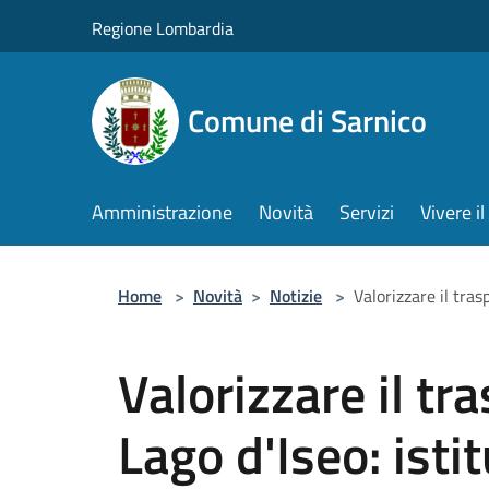
Salta al contenuto principale
Regione Lombardia
Comune di Sarnico
Amministrazione
Novità
Servizi
Vivere 
Home
>
Novità
>
Notizie
>
Valorizzare il tras
Valorizzare il tr
Lago d'Iseo: isti