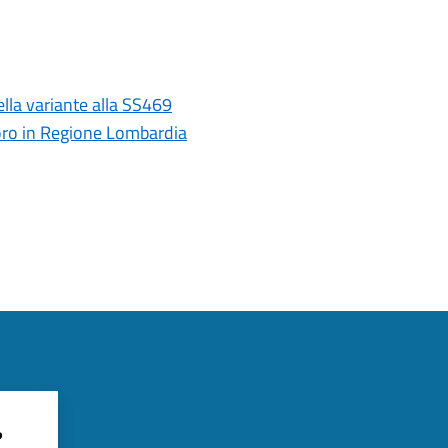
ella variante alla SS469
avoro in Regione Lombardia
?