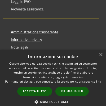
Leggi le FAQ
Richiesta assistenza
Amministrazione trasparente
Informativa privacy
Note legali
×
Dichiarazione di accessibilità
Informazioni sui cookie
Questo sito web utilizza cookie tecnici e assimilati strettamente
necessari al corretto funzionamento e alla navigazione del sito,
nonché un cookie tecnico analitico al solo fine di elaborare
informazioni statistiche, aggregate e anonime.
RSS
Copyright © 2026 • Comune di
Per maggiori dettagli, può consultare la cookie policy al seguente
link
Accessibilità
Sarnico • Powered by
Privacy
Municipium
Accesso
•
RIFIUTA TUTTO
ACCETTA TUTTO
Cookie
redazione
Mappa del sito
MOSTRA DETTAGLI