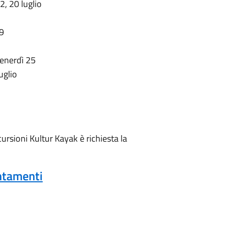
2, 20 luglio
19
venerdì 25
uglio
cursioni Kultur Kayak è richiesta la
untamenti