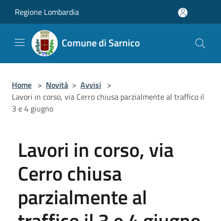
Salta al contenuto principale
Regione Lombardia
Comune di Sarnico
Home
>
Novità
>
Avvisi
>
Lavori in corso, via Cerro chiusa parzialmente al traffico il
3 e 4 giugno
Lavori in corso, via
Cerro chiusa
parzialmente al
traffico il 3 e 4 giugno