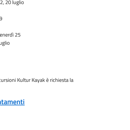
2, 20 luglio
19
venerdì 25
uglio
cursioni Kultur Kayak è richiesta la
untamenti