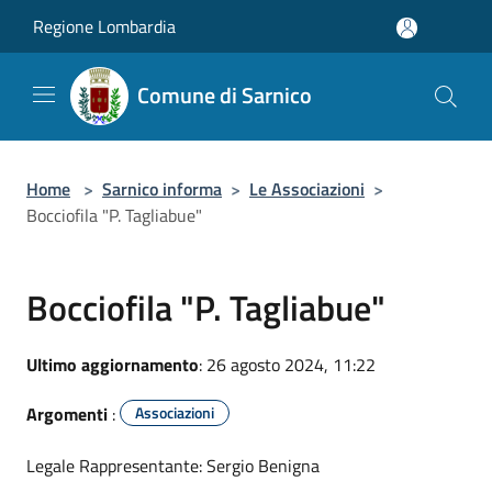
Salta al contenuto principale
Regione Lombardia
Comune di Sarnico
Home
>
Sarnico informa
>
Le Associazioni
>
Bocciofila "P. Tagliabue"
Bocciofila "P. Tagliabue"
Ultimo aggiornamento
: 26 agosto 2024, 11:22
Argomenti
:
Associazioni
Legale Rappresentante: Sergio Benigna