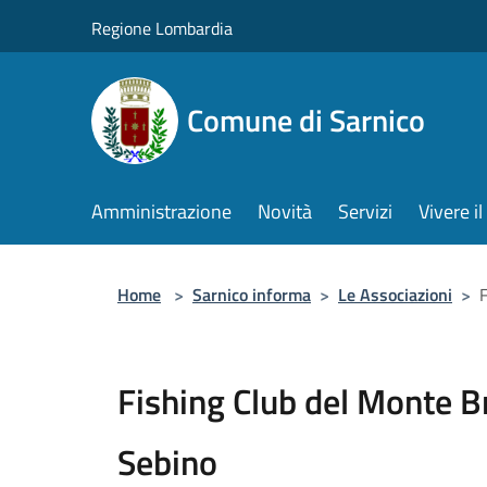
Salta al contenuto principale
Regione Lombardia
Comune di Sarnico
Amministrazione
Novità
Servizi
Vivere 
Home
>
Sarnico informa
>
Le Associazioni
>
Fishing Club del Monte B
Sebino