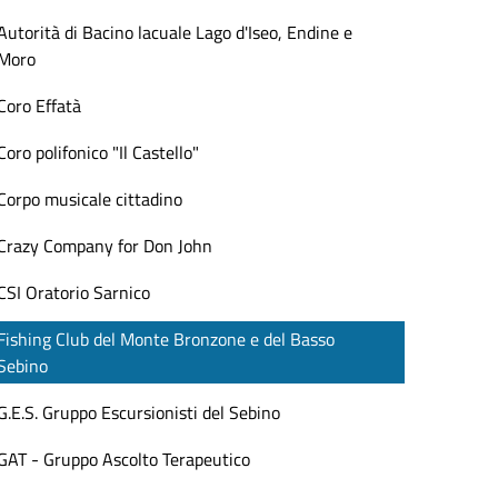
Autorità di Bacino lacuale Lago d'Iseo, Endine e
Moro
Coro Effatà
Coro polifonico "Il Castello"
Corpo musicale cittadino
Crazy Company for Don John
CSI Oratorio Sarnico
Fishing Club del Monte Bronzone e del Basso
Sebino
G.E.S. Gruppo Escursionisti del Sebino
GAT - Gruppo Ascolto Terapeutico