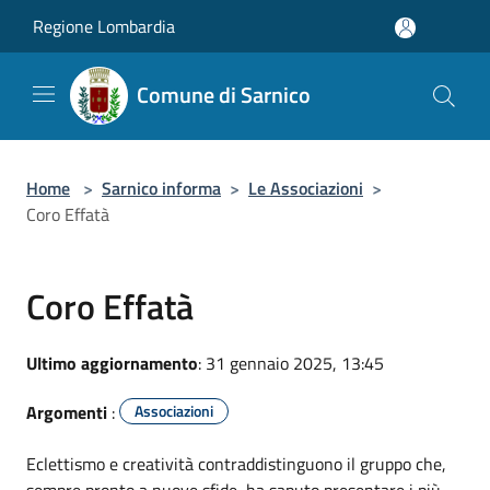
Salta al contenuto principale
Regione Lombardia
Comune di Sarnico
Home
>
Sarnico informa
>
Le Associazioni
>
Coro Effatà
Coro Effatà
Ultimo aggiornamento
: 31 gennaio 2025, 13:45
Argomenti
:
Associazioni
Eclettismo e creatività contraddistinguono il gruppo che,
sempre pronto a nuove sfide, ha saputo presentare i più