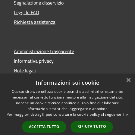
Segnalazione disservizio
Leggi le FAQ
Richiesta assistenza
Amministrazione trasparente
Informativa privacy
Note legali
×
Dichiarazione di accessibilità
Informazioni sui cookie
Questo sito web utilizza cookie tecnici e assimilati strettamente
necessari al corretto funzionamento e alla navigazione del sito,
nonché un cookie tecnico analitico al solo fine di elaborare
informazioni statistiche, aggregate e anonime.
RSS
Copyright © 2026 • Comune di
Per maggiori dettagli, può consultare la cookie policy al seguente
link
Accessibilità
Sarnico • Powered by
Privacy
Municipium
Accesso
•
RIFIUTA TUTTO
ACCETTA TUTTO
Cookie
redazione