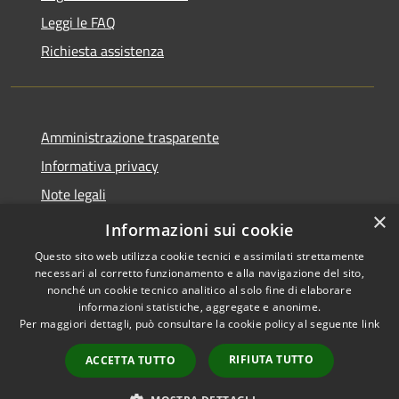
Leggi le FAQ
Richiesta assistenza
Amministrazione trasparente
Informativa privacy
Note legali
×
Dichiarazione di accessibilità
Informazioni sui cookie
Questo sito web utilizza cookie tecnici e assimilati strettamente
necessari al corretto funzionamento e alla navigazione del sito,
nonché un cookie tecnico analitico al solo fine di elaborare
informazioni statistiche, aggregate e anonime.
RSS
Copyright © 2026 • Comune di
Per maggiori dettagli, può consultare la cookie policy al seguente
link
Accessibilità
Sarnico • Powered by
Privacy
Municipium
Accesso
•
RIFIUTA TUTTO
ACCETTA TUTTO
Cookie
redazione
Mappa del sito